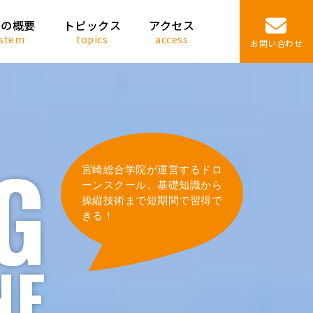
度の概要
トピックス
アクセス
ystem
topics
access
お問い合わせ
G
宮崎総合学院が運営するドロ
ーンスクール。基礎知識から
操縦技術まで短期間で習得で
きる！
NE